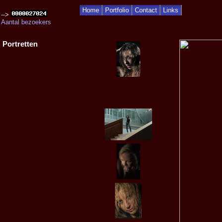
Home
Portfolio
Contact
Links
-->
Aantal bezoekers
Portretten