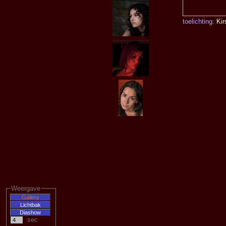
toelichting:
Kir
Weergave
sec