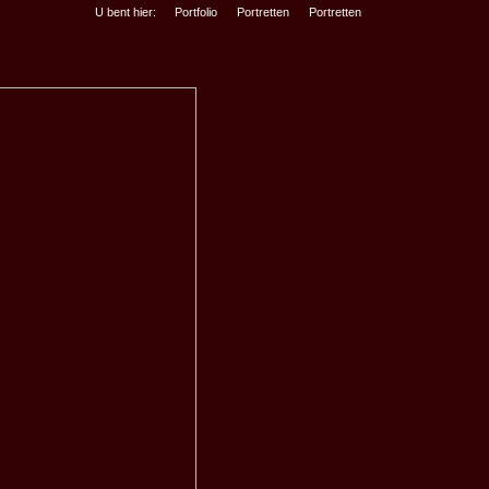
U bent hier:
Portfolio
Portretten
Portretten